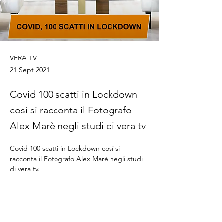
VERA TV
21 Sept 2021
Covid 100 scatti in Lockdown
cosí si racconta il Fotografo
Alex Marè negli studi di vera tv
Covid 100 scatti in Lockdown cosí si 
racconta il Fotografo Alex Marè negli studi 
di vera tv.

https://www.veratv.it/index.php/2021/12/14/v
era-mattina-ospite-il-dott-michele-
caporossi-e-il-fotografo-alex-mare/