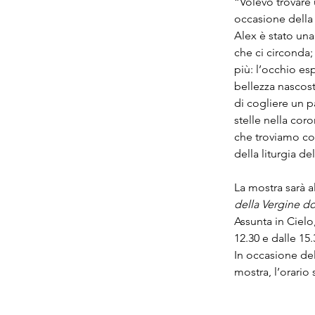
“Volevo trovare 
occasione della s
Alex è stato una
che ci circonda;
più: l’occhio es
bellezza nascost
di cogliere un p
stelle nella cor
che troviamo com
della liturgia d
La mostra sarà a
della Vergine d
Assunta in Cielo,
12.30 e dalle 15.
In occasione del
mostra, l’orario 