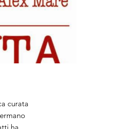
ca curata
 fermano
tti ha