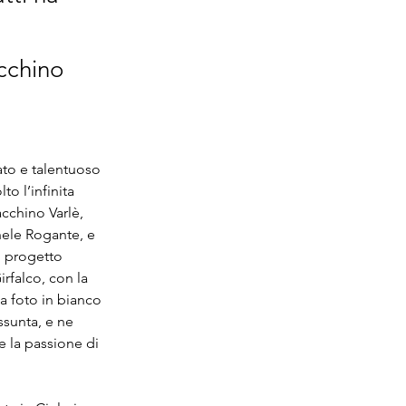
cchino
ato e talentuoso 
o l’infinita 
cchino Varlè, 
hele Rogante, e 
o progetto 
rfalco, con la 
a foto in bianco 
sunta, e ne 
e la passione di 