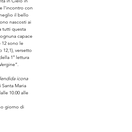
a in Cielo in 
 e l’incontro con 
eglio il bello 
gono nascosti ai 
 tutti questa 
i, ognuna capace 
 12 sono le 
 12,1), versetto 
ella 1° lettura 
 Vergine”.
plendida icona 
di Santa Maria 
alle 10.00 alle 
mo giorno di 