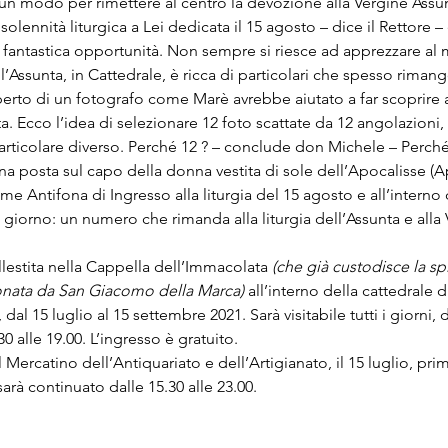
un modo per rimettere al centro la devozione alla Vergine Assunt
olennità liturgica a Lei dedicata il 15 agosto – dice il Rettore –
 fantastica opportunità. Non sempre si riesce ad apprezzare al m
 l’Assunta, in Cattedrale, è ricca di particolari che spesso riman
perto di un fotografo come Marè avrebbe aiutato a far scoprire a
a. Ecco l’idea di selezionare 12 foto scattate da 12 angolazion
articolare diverso. Perché 12 ? – conclude don Michele – Perché
ona posta sul capo della donna vestita di sole dell’Apocalisse (Ap
e Antifona di Ingresso alla liturgia del 15 agosto e all’interno d
el giorno: un numero che rimanda alla liturgia dell’Assunta e alla
llestita nella Cappella dell’Immacolata 
(che già custodisce la s
onata da San Giacomo della Marca)
 all’interno della cattedrale 
 dal 15 luglio al 15 settembre 2021. Sarà visitabile tutti i giorni, d
30 alle 19.00. L’ingresso è gratuito.
 Mercatino dell’Antiquariato e dell’Artigianato, il 15 luglio, pri
sarà continuato dalle 15.30 alle 23.00.
