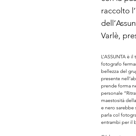
raccolto l
dell’Assu
Varlè, pre
L’ASSUNTA è il t
fotografo fermano
bellezza del gru
presente nell’ab
prende forma nel
personale “Ritra
maestosità della
e nero sarebbe s
parla col fotogra
entrambi per il b