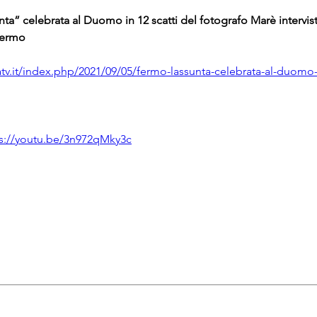
ta” celebrata al Duomo in 12 scatti del fotografo Marè intervista
Fermo
tv.it/index.php/2021/09/05/fermo-lassunta-celebrata-al-duomo-i
s://youtu.be/3n972qMky3c