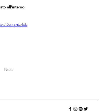
to all'interno 
n-12-scatti-del-
Next