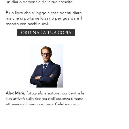
un diario personale della tua crescita.
È un libro che si legge a casa per studiare,
ma che si porta nello zaino per guardare il
mondo con occhi nuovi.
ORDINA LA TUA COPIA
Alex Marè
, fotografo e autore, concentra la
sua attività sulla ricerca dell'essenza umana
attraverso il bianco e nero. Celebre per i
suoi ritratti iconici, ha immortalato
personalità del calibro di Giorgio Armani,
Karl Lagerfeld, Anna Wintour e Adriana
Lima, collaborando con le più prestigiose