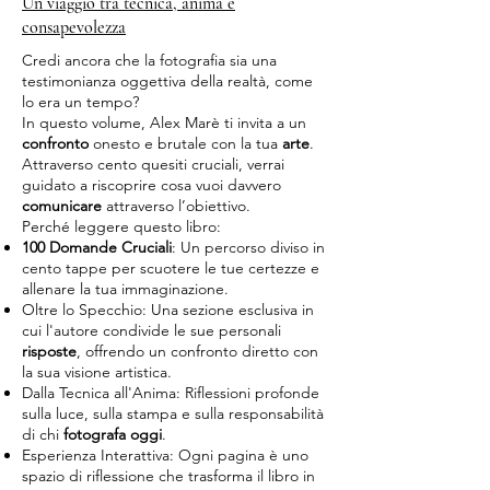
Un viaggio tra tecnica, anima e
consapevolezza
Credi ancora che la fotografia sia una
testimonianza oggettiva della realtà, come
lo era un tempo?
In questo volume, Alex Marè ti invita a un
confronto
onesto e brutale con la tua
arte
.
Attraverso cento quesiti cruciali, verrai
guidato a riscoprire cosa vuoi davvero
comunicare
attraverso l’obiettivo.
Perché leggere questo libro:
100 Domande Cruciali
: Un percorso diviso in
cento tappe per scuotere le tue certezze e
allenare la tua immaginazione.
Oltre lo Specchio: Una sezione esclusiva in
cui l'autore condivide le sue personali
risposte
, offrendo un confronto diretto con
la sua visione artistica.
Dalla Tecnica all'Anima: Riflessioni profonde
sulla luce, sulla stampa e sulla responsabilità
di chi
fotografa oggi
.
Esperienza Interattiva: Ogni pagina è uno
spazio di riflessione che trasforma il libro in